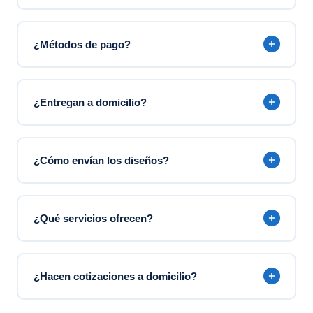
¿Métodos de pago?
El servicio de Litografía se presta con pago de contado,
ya sea por transferencia a cuenta de Bancolombia,
¿Entregan a domicilio?
Nequi, Daviplata o Davibank, también pueden hacer
pagos por medio de Paypal o Con tarjetas de crédito
Sí, hacemos envíos dentro del área metropolitana de
por wompi.
Medellín. También es posible enviar pedidos a otras
¿Cómo envían los diseños?
ciudades a través de empresas de mensajería.
Aceptamos archivos en los formatos: PDF, AI, PSD,
CDR, EPS. La resolución recomendada es mínimo 300
¿Qué servicios ofrecen?
dpi en tamaño real.
Tarjetas de presentación, volantes, afiches, pendones,
lonas, libretas, carpetas, diseño gráfico, páginas web y
¿Hacen cotizaciones a domicilio?
mucho más.
Sí, puede solicitar una cotización por WhatsApp,