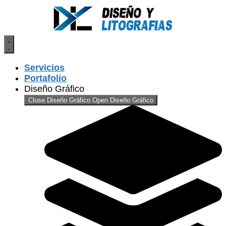
Saltar
al
contenido
Servicios
Portafolio
Diseño Gráfico
Close Diseño Gráfico
Open Diseño Gráfico