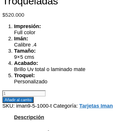
Troqueladas
$
520.000
Impresión:
Full color
Imán:
Calibre .4
Tamaño:
9×5 cms
Acabado:
Brillo Uv total o laminado mate
Troquel:
Personalizado
Tarjetas
Imantadas
Añadir al carrito
Troqueladas
SKU:
iman9-5-1000-t
Categoría:
Tarjetas Iman
cantidad
Descripción